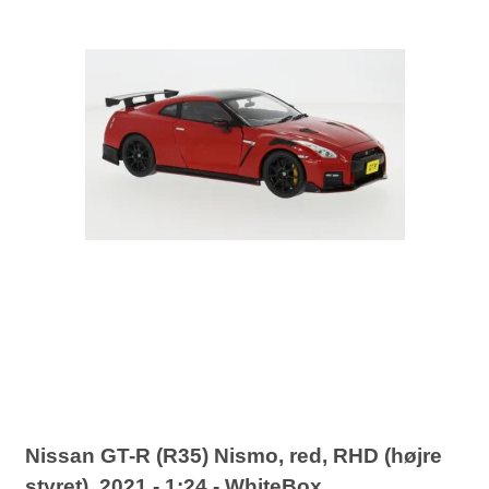
Nissan GT-R (R35) Nismo, red, RHD (højre
styret), 2021 - 1:24 - WhiteBox