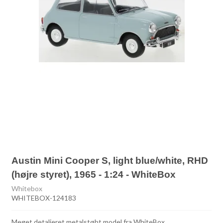
Austin Mini Cooper S, light blue/white, RHD
(højre styret), 1965 - 1:24 - WhiteBox
Whitebox
WHITEBOX-124183
Meget detaljeret metalstøbt model fra WhiteBox.