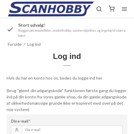
Stort udvalg!
.
Byggesæt, modelbiler, modelhobby, samlerobjekter og legetøj til større
børn.
Forside
/
Log ind
Log ind
Hvis du har en konto hos os, bedes du logge ind her
(brug "glemt din adgangskode" funktionen første gang du logger
ind på din konto fra vores gamle shop, da din gamle adgangskode
af sikkerhedsmæssige grunde ikke er kopieret med over på det
nye system)
Din e-mail
*