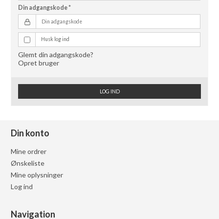
Din adgangskode
*
Husk log ind
Glemt din adgangskode?
Opret bruger
LOG IND
Din konto
Mine ordrer
Ønskeliste
Mine oplysninger
Log ind
Navigation