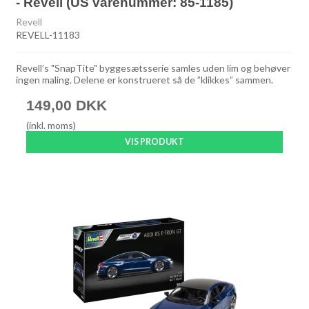
- Revell (US varenummer: 85-1185)
Revell
REVELL-11183
Revell’s "SnapTite" byggesætsserie samles uden lim og behøver
ingen maling. Delene er konstrueret så de ”klikkes” sammen.
149,00 DKK
(inkl. moms)
VIS PRODUKT