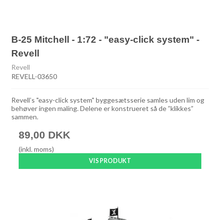
B-25 Mitchell - 1:72 - "easy-click system" -
Revell
Revell
REVELL-03650
Revell’s "easy-click system" byggesætsserie samles uden lim og
behøver ingen maling. Delene er konstrueret så de ”klikkes”
sammen.
89,00 DKK
(inkl. moms)
VIS PRODUKT