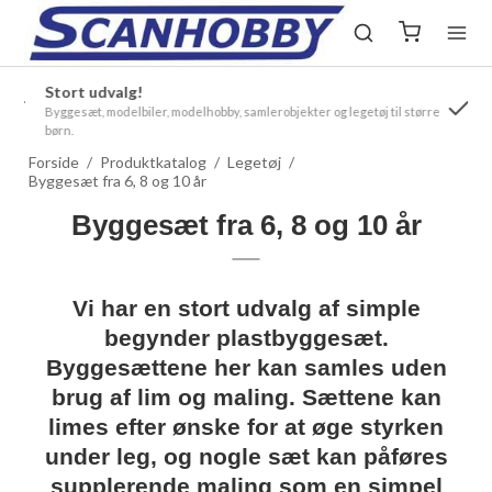
Mangler du noget?
ørre
Hvis vi ikke har den model du leder efter er du velkommen til at
kontakte os - måske kan vi skaffe den
Forside
/
Produktkatalog
/
Legetøj
/
Byggesæt fra 6, 8 og 10 år
Byggesæt fra 6, 8 og 10 år
Vi har en stort udvalg af simple
begynder plastbyggesæt.
Byggesættene her kan samles uden
brug af lim og maling. Sættene kan
limes efter ønske for at øge styrken
under leg, og nogle sæt kan påføres
supplerende maling som en simpel