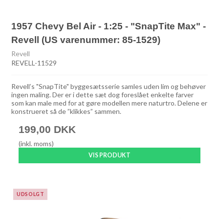
1957 Chevy Bel Air - 1:25 - "SnapTite Max" -
Revell (US varenummer: 85-1529)
Revell
REVELL-11529
Revell’s "SnapTite" byggesætsserie samles uden lim og behøver
ingen maling. Der er i dette sæt dog foreslået enkelte farver
som kan male med for at gøre modellen mere naturtro. Delene er
konstrueret så de ”klikkes” sammen.
199,00 DKK
(inkl. moms)
VIS PRODUKT
UDSOLGT