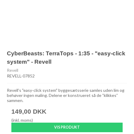
CyberBeasts: TerraTops - 1:35 - "easy-click
system" - Revell
Revell
REVELL-07852
Revell’s "easy-click system" byggesætsserie samles uden lim og
behøver ingen maling. Delene er konstrueret så de ”klikkes”
sammen.
149,00 DKK
(inkl. moms)
VIS PRODUKT