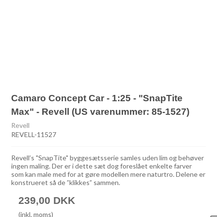
Camaro Concept Car - 1:25 - "SnapTite
Max" - Revell (US varenummer: 85-1527)
Revell
REVELL-11527
Revell’s "SnapTite" byggesætsserie samles uden lim og behøver
ingen maling. Der er i dette sæt dog foreslået enkelte farver
som kan male med for at gøre modellen mere naturtro. Delene er
konstrueret så de ”klikkes” sammen.
239,00 DKK
(inkl. moms)