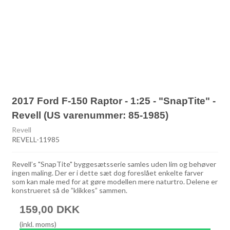
2017 Ford F-150 Raptor - 1:25 - "SnapTite" -
Revell (US varenummer: 85-1985)
Revell
REVELL-11985
Revell’s "SnapTite" byggesætsserie samles uden lim og behøver
ingen maling. Der er i dette sæt dog foreslået enkelte farver
som kan male med for at gøre modellen mere naturtro. Delene er
konstrueret så de ”klikkes” sammen.
159,00 DKK
(inkl. moms)