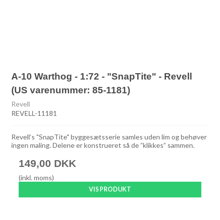
A-10 Warthog - 1:72 - "SnapTite" - Revell
(US varenummer: 85-1181)
Revell
REVELL-11181
Revell’s "SnapTite" byggesætsserie samles uden lim og behøver
ingen maling. Delene er konstrueret så de ”klikkes” sammen.
149,00 DKK
(inkl. moms)
VIS PRODUKT