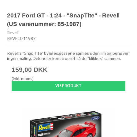
2017 Ford GT - 1:24 - "SnapTite" - Revell
(US varenummer: 85-1987)
Revell
REVELL-11987
Revell’s "SnapTite" byggesætsserie samles uden lim og behøver
ingen maling. Delene er konstrueret så de ”klikkes” sammen.
159,00 DKK
(inkl. moms)
VIS PRODUKT