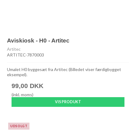
Aviskiosk - H0 - Artitec
Artitec
ARTITEC-7870003
Umalet H0 byggesæt fra Artitec (Billedet viser færdigbygget
eksempel).
99,00 DKK
(inkl. moms)
VIS PRODUKT
UDSOLGT