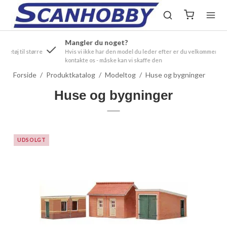
Mangler du noget?
ørre
Hvis vi ikke har den model du leder efter er du velkommen til at
kontakte os - måske kan vi skaffe den
Forside
/
Produktkatalog
/
Modeltog
/
Huse og bygninger
Huse og bygninger
UDSOLGT