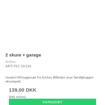
2 skure + garage
Artitec
ARTITEC-10.116
Umalet H0 byggesæt fra Artitec (Billedet viser færdigbygget
eksempel).
139,00 DKK
(inkl. moms)
VIS PRODUKT