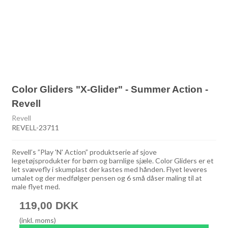
Color Gliders "X-Glider" - Summer Action -
Revell
Revell
REVELL-23711
Revell’s ”Play 'N' Action” produktserie af sjove
legetøjsprodukter for børn og barnlige sjæle. Color Gliders er et
let svævefly i skumplast der kastes med hånden. Flyet leveres
umalet og der medfølger pensen og 6 små dåser maling til at
male flyet med.
119,00 DKK
(inkl. moms)