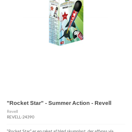
"Rocket Star" - Summer Action - Revell
Revell
REVELL-24390
"Rocket Star" er en raket af blød skumplast, der affyres via