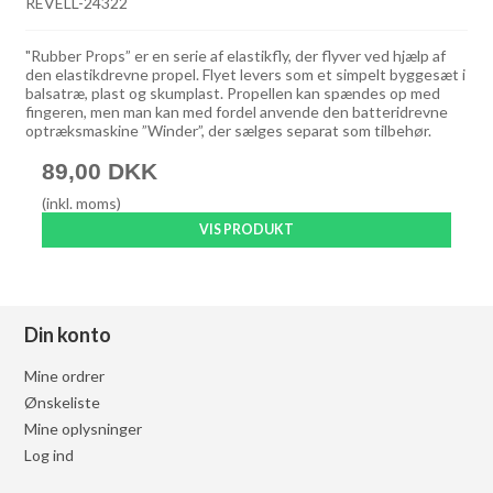
REVELL-24322
"Rubber Props” er en serie af elastikfly, der flyver ved hjælp af
den elastikdrevne propel. Flyet levers som et simpelt byggesæt i
balsatræ, plast og skumplast. Propellen kan spændes op med
fingeren, men man kan med fordel anvende den batteridrevne
optræksmaskine ”Winder”, der sælges separat som tilbehør.
89,00 DKK
(inkl. moms)
VIS PRODUKT
Din konto
Mine ordrer
Ønskeliste
Mine oplysninger
Log ind