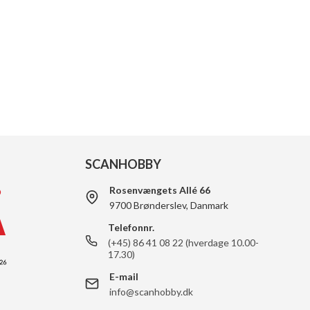
SCANHOBBY
Rosenvængets Allé 66
9700 Brønderslev, Danmark
Telefonnr.
(+45) 86 41 08 22 (hverdage 10.00-
17.30)
E-mail
info@scanhobby.dk