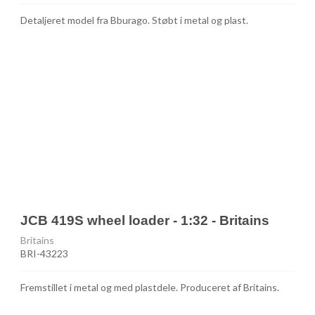
Detaljeret model fra Bburago. Støbt i metal og plast.
JCB 419S wheel loader - 1:32 - Britains
Britains
BRI-43223
Fremstillet i metal og med plastdele. Produceret af Britains.