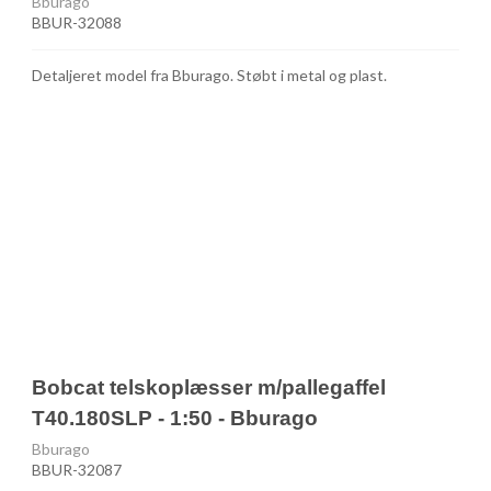
Bburago
BBUR-32088
Detaljeret model fra Bburago. Støbt i metal og plast.
Bobcat telskoplæsser m/pallegaffel
T40.180SLP - 1:50 - Bburago
Bburago
BBUR-32087