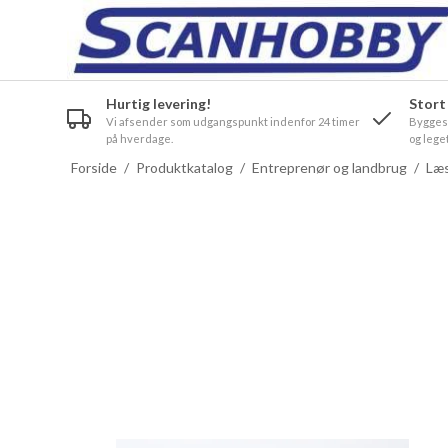
Hurtig levering!
Stort
Vi afsender som udgangspunkt indenfor 24 timer
Byggesæ
på hverdage.
og leget
Forside
/
Produktkatalog
/
Entreprenør og landbrug
/
Læs