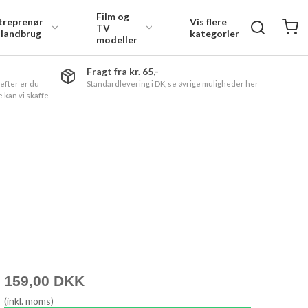
Film og
treprenør
Vis flere
TV
 landbrug
kategorier
modeller
Fragt fra kr. 65,-
 efter er du
Standardlevering i DK, se øvrige muligheder her
 kan vi skaffe
159,00 DKK
(inkl. moms)