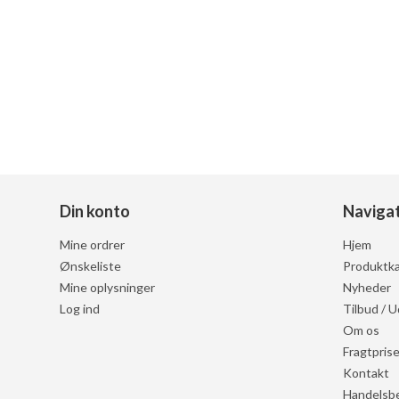
Din konto
Naviga
Mine ordrer
Hjem
Ønskeliste
Produktka
Mine oplysninger
Nyheder
Log ind
Tilbud / U
Om os
Fragtprise
Kontakt
Handelsbe