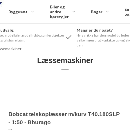
Biler og
En
Byggesæt
andre
Bøger
og
køretøjer
 udvalg!
Mangler du noget?
t, modelbiler, modelhobby, samlerobjekter
Hvis vi ikke har den model du leder
øj til større børn.
velkommen til at kontakte os - måske
den
semaskiner
Læssemaskiner
Bobcat telskoplæsser m/kurv T40.180SLP
- 1:50 - Bburago