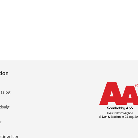
tion
talog
dsalg
r
tingelser