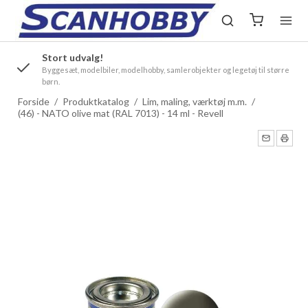
Stort udvalg!
.
Byggesæt, modelbiler, modelhobby, samlerobjekter og legetøj til større
børn.
Forside
/
Produktkatalog
/
Lim, maling, værktøj m.m.
/
(46) - NATO olive mat (RAL 7013) - 14 ml - Revell