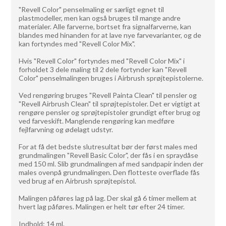
"Revell Color" penselmaling er særligt egnet til
plastmodeller, men kan også bruges til mange andre
materialer. Alle farverne, bortset fra signalfarverne, kan
blandes med hinanden for at lave nye farvevarianter, og de
kan fortyndes med "Revell Color Mix".
Hvis "Revell Color" fortyndes med "Revell Color Mix" i
forholdet 3 dele maling til 2 dele fortynder kan "Revell
Color" penselmalingen bruges i Airbrush sprøjtepistolerne.
Ved rengøring bruges "Revell Painta Clean" til pensler og
"Revell Airbrush Clean" til sprøjtepistoler. Det er vigtigt at
rengøre pensler og sprøjtepistoler grundigt efter brug og
ved farveskift. Manglende rengøring kan medføre
fejlfarvning og ødelagt udstyr.
For at få det bedste slutresultat bør der først males med
grundmalingen "Revell Basic Color", der fås i en spraydåse
med 150 ml. Slib grundmalingen af med sandpapir inden der
males ovenpå grundmalingen. Den flotteste overflade fås
ved brug af en Airbrush sprøjtepistol.
Malingen påføres lag på lag. Der skal gå 6 timer mellem at
hvert lag påføres. Malingen er helt tør efter 24 timer.
Indhold: 14 ml.