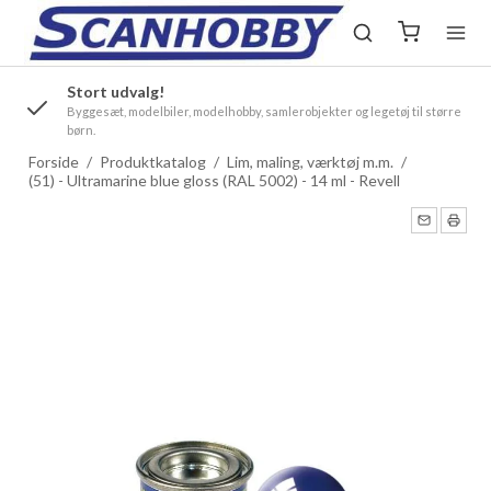
Stort udvalg!
.
Byggesæt, modelbiler, modelhobby, samlerobjekter og legetøj til større
børn.
Forside
/
Produktkatalog
/
Lim, maling, værktøj m.m.
/
(51) - Ultramarine blue gloss (RAL 5002) - 14 ml - Revell