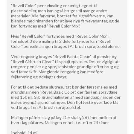
"Revell Color" penselmaling er særligt egnet til
plastmodeller, men kan også bruges til mange andre
materialer. Alle farverne, bortset fra signalfarverne, kan
blandes med hinanden for at lave nye farvevarianter, og de
kan fortyndes med "Revell Color Mix".
Hvis "Revell Color" fortyndes med "Revell Color Mix" i
forholdet 3 dele maling til 2 dele fortynder kan "Revell
Color" penselmalingen bruges i Airbrush sprøjtepistolerne.
Ved rengøring bruges "Revell Painta Clean" til pensler og
"Revell Airbrush Clean" til sprøjtepistoler. Det er vigtigt at
rengøre pensler og sprøjtepistoler grundigt efter brug og
ved farveskift. Manglende rengøring kan medføre
fejlfarvning og ødelagt udstyr.
For at få det bedste slutresultat bør der først males med
grundmalingen "Revell Basic Color", der fås i en spraydåse
med 150 ml. Slib grundmalingen af med sandpapir inden der
males ovenpå grundmalingen. Den flotteste overflade fås
ved brug af en Airbrush sprøjtepistol.
Malingen påføres lag på lag. Der skal gå 6 timer mellem at
hvert lag påføres. Malingen er helt tør efter 24 timer.
Indhold: 14 ml.