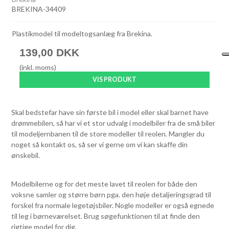
BREKINA-34409
Plastikmodel til modeltogsanlæg fra Brekina.
139,00 DKK
(inkl. moms)
VIS PRODUKT
Skal bedstefar have sin første bil i model eller skal barnet have
drømmebilen, så har vi et stor udvalg i modelbiler fra de små biler
til modeljernbanen til de store modeller til reolen. Mangler du
noget så kontakt os, så ser vi gerne om vi kan skaffe din
ønskebil.
Modelbilerne og for det meste lavet til reolen for både den
voksne samler og større børn pga. den høje detaljeringsgrad til
forskel fra normale legetøjsbiler. Nogle modeller er også egnede
til leg i børneværelset. Brug søgefunktionen til at finde den
rigtige model for dig.