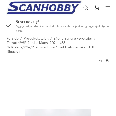
Stort udvalg!
.
Byggesæt, modelbiler, modelhobby, samlerobjekter og legetøj til større
børn.
Forside
/
Produktkatalog
/
Biler og andre køretøjer
/
Ferrari 499P, 24h Le Mans, 2024, #83,
"R.Kubica/Y.Ye/R.Schwartzman" - inkl. vitrineboks - 1:18 -
Bburago