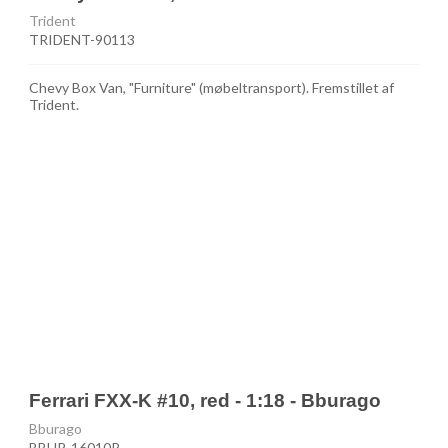
Trident
TRIDENT-90113
Chevy Box Van, "Furniture" (møbeltransport). Fremstillet af
Trident.
Ferrari FXX-K #10, red - 1:18 - Bburago
Bburago
BBUR-16010R