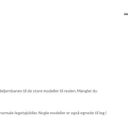
odeljernbanen til de store modeller til reolen. Mangler du
normale legetøjsbiler. Nogle modeller er også egnede til leg i