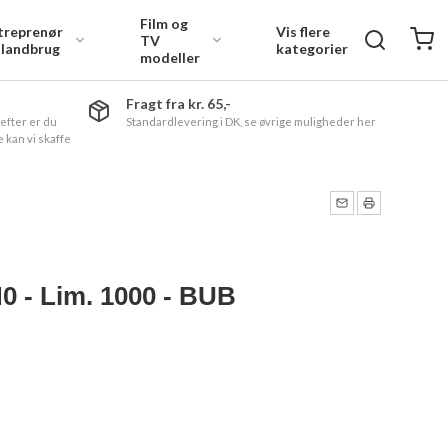
Film og
treprenør
Vis flere
TV
 landbrug
kategorier
modeller
Fragt fra kr. 65,-
 efter er du
Standardlevering i DK, se øvrige muligheder her
 kan vi skaffe
0 - Lim. 1000 - BUB