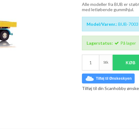
Alle modeller fra BUB er støbt
med letløbende gummihjul.
Model/Varenr.:
BUB-7003
Lagerstatus:
På lager
Stk
KØB
Tilføj til Ønskeskyen
Tilføj til din Scanhobby ønske