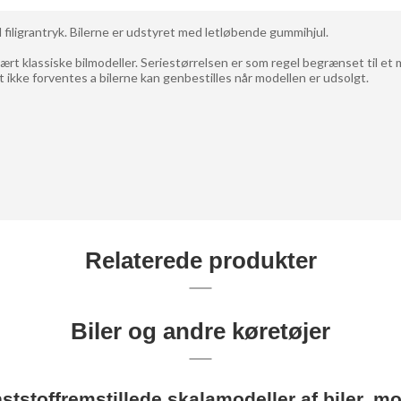
 filigrantryk. Bilerne er udstyret med letløbende gummihjul.
ært klassiske bilmodeller. Seriestørrelsen er som regel begrænset til et 
 ikke forventes a bilerne kan genbestilles når modellen er udsolgt.
Relaterede produkter
Biler og andre køretøjer
nststoffremstillede skalamodeller af biler, 