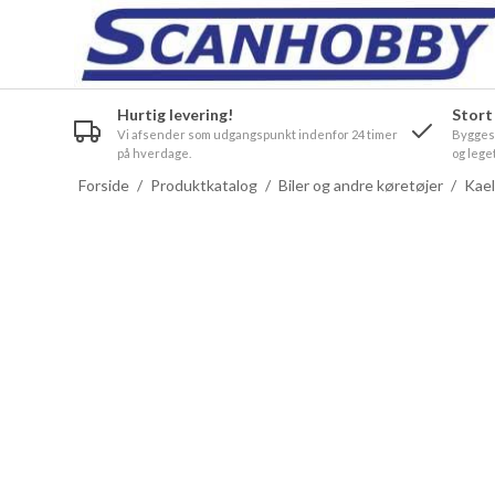
Hurtig levering!
Stort
Vi afsender som udgangspunkt indenfor 24 timer
Byggesæ
på hverdage.
og leget
Forside
/
Produktkatalog
/
Biler og andre køretøjer
/
Kael