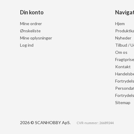
Din konto
Naviga
Mine ordrer
Hjem
Ønskeliste
Produktka
Mine oplysninger
Nyheder
Log ind
Tilbud / U
Om os
Fragtprise
Kontakt
Handelsbe
Fortrydel
Persondat
Fortrydel
Sitemap
2026 © SCANHOBBY ApS.
CVR-nummer: 26689244