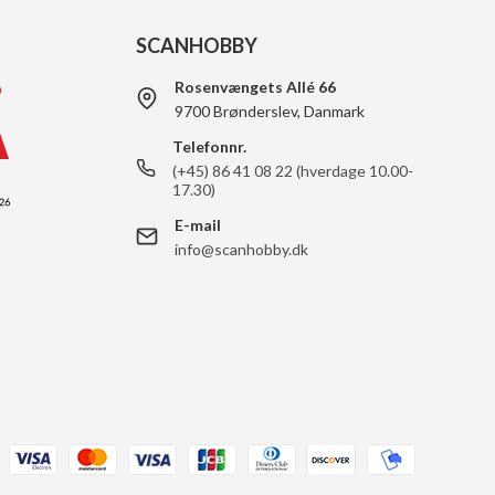
SCANHOBBY
Rosenvængets Allé 66
9700 Brønderslev, Danmark
Telefonnr.
(+45) 86 41 08 22 (hverdage 10.00-
17.30)
E-mail
info@scanhobby.dk