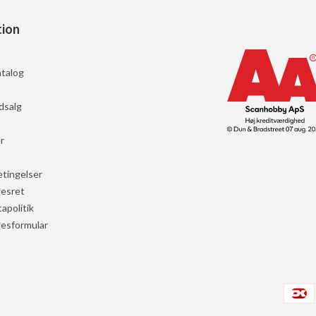
tion
talog
dsalg
r
tingelser
sesret
apolitik
sesformular