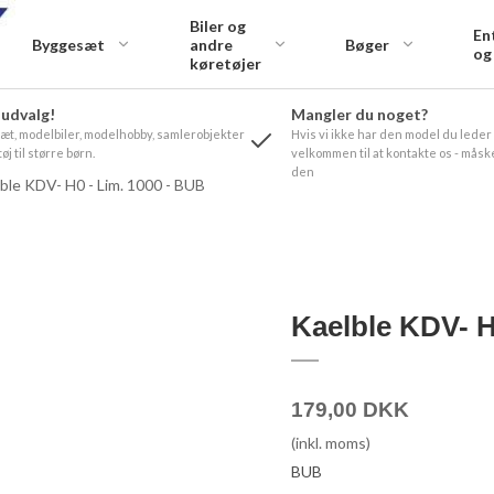
Biler og
En
Byggesæt
andre
Bøger
og
køretøjer
 udvalg!
Mangler du noget?
t, modelbiler, modelhobby, samlerobjekter
Hvis vi ikke har den model du leder
øj til større børn.
velkommen til at kontakte os - måske
den
ble KDV- H0 - Lim. 1000 - BUB
Kaelble KDV- H
179,00 DKK
(inkl. moms)
BUB