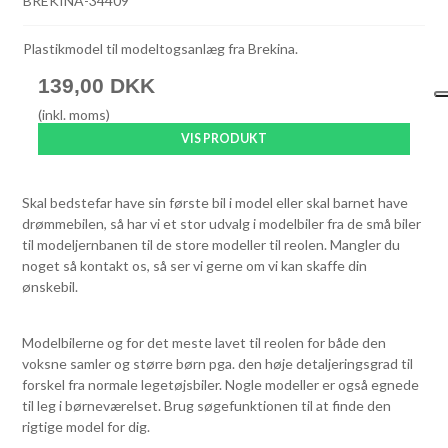
BREKINA-34409
Plastikmodel til modeltogsanlæg fra Brekina.
139,00 DKK
(inkl. moms)
VIS PRODUKT
Skal bedstefar have sin første bil i model eller skal barnet have
drømmebilen, så har vi et stor udvalg i modelbiler fra de små biler
til modeljernbanen til de store modeller til reolen. Mangler du
noget så kontakt os, så ser vi gerne om vi kan skaffe din
ønskebil.
Modelbilerne og for det meste lavet til reolen for både den
voksne samler og større børn pga. den høje detaljeringsgrad til
forskel fra normale legetøjsbiler. Nogle modeller er også egnede
til leg i børneværelset. Brug søgefunktionen til at finde den
rigtige model for dig.