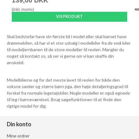
139,00 DKK
(inkl. moms)
VIS PRODUKT
Skal bedstefar have sin første bil i model eller skal barnet have
drømmebilen, så har vi et stor udvalg i modelbiler fra de små biler
til modeljernbanen til de store modeller til reolen. Mangler du
noget så kontakt os, så ser vi gerne om vi kan skaffe din
ønskebil.
Modelbilerne og for det meste lavet til reolen for både den
voksne samler og større børn pga. den høje detaljeringsgrad til
forskel fra normale legetøjsbiler. Nogle modeller er også egnede
til leg i børneværelset. Brug søgefunktionen til at finde den
rigtige model for dig.
Din konto
Mine ordrer