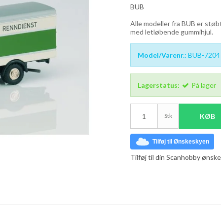
BUB
Alle modeller fra BUB er støbt
med letløbende gummihjul.
Model/Varenr.:
BUB-7204
Lagerstatus:
På lager
Stk
KØB
Tilføj til Ønskeskyen
Tilføj til din Scanhobby ønske