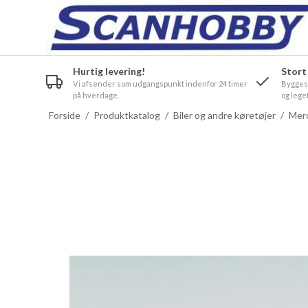
Hurtig levering!
Stort
Vi afsender som udgangspunkt indenfor 24 timer
Byggesæ
på hverdage.
og leget
Forside
/
Produktkatalog
/
Biler og andre køretøjer
/
Merc