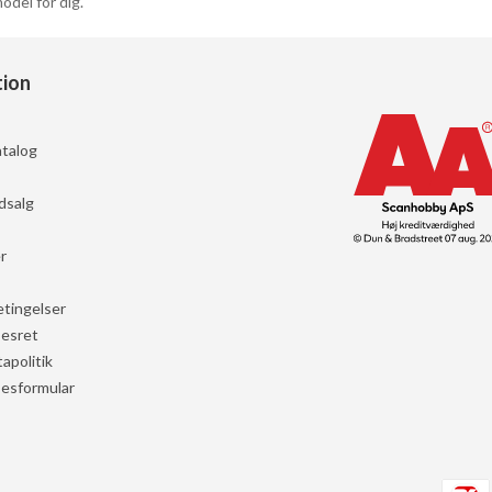
odel for dig.
tion
talog
dsalg
r
tingelser
sesret
apolitik
sesformular