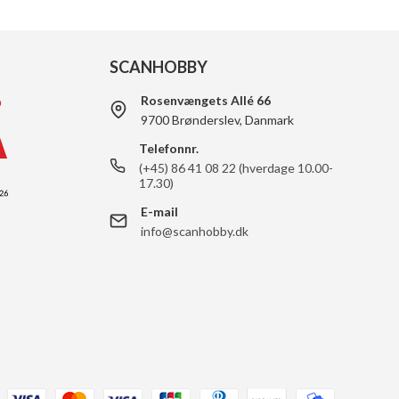
SCANHOBBY
Rosenvængets Allé 66
9700 Brønderslev, Danmark
Telefonnr.
(+45) 86 41 08 22 (hverdage 10.00-
17.30)
E-mail
info@scanhobby.dk