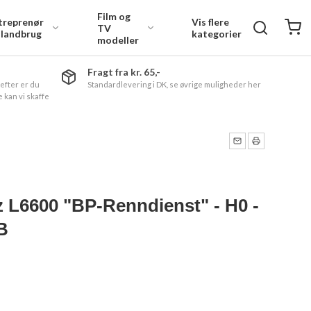
Film og
treprenør
Vis flere
TV
 landbrug
kategorier
modeller
Fragt fra kr. 65,-
 efter er du
Standardlevering i DK, se øvrige muligheder her
 kan vi skaffe
 L6600 "BP-Renndienst" - H0 -
B