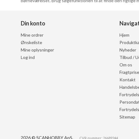
børneværelset. Brug søgefunktionen til at finde den rigtige m
Din konto
Naviga
Mine ordrer
Hjem
Ønskeliste
Produktka
Mine oplysninger
Nyheder
Log ind
Tilbud / U
Om os
Fragtprise
Kontakt
Handelsbe
Fortrydel
Persondat
Fortrydel
Sitemap
2026 © SCANHOBBY ApS.
CVR-nummer: 26689244