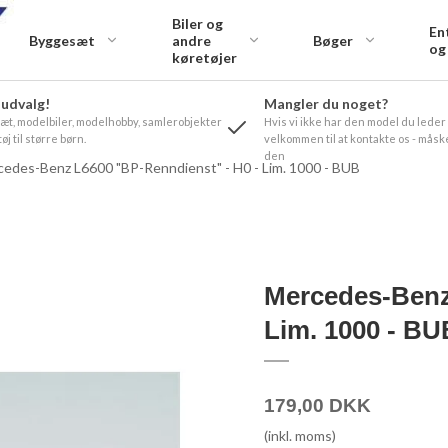
Biler og
En
Byggesæt
andre
Bøger
og
køretøjer
 udvalg!
Mangler du noget?
t, modelbiler, modelhobby, samlerobjekter
Hvis vi ikke har den model du leder
øj til større børn.
velkommen til at kontakte os - måske
den
edes-Benz L6600 "BP-Renndienst" - H0 - Lim. 1000 - BUB
Mercedes-Benz
Lim. 1000 - BU
179,00 DKK
(inkl. moms)