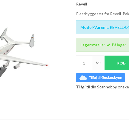
Revell
Plastbyggesæt fra Revell. Pak
Model/Varenr.:
REVELL-0
Lagerstatus:
På lager
Stk
KØB
Tilføj til Ønskeskyen
Tilføj til din Scanhobby ønske