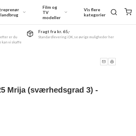
Film og
treprenør
Vis flere
TV
 landbrug
kategorier
modeller
Fragt fra kr. 65,-
 efter er du
Standardlevering i DK, se øvrige muligheder her
 kan vi skaffe
 Mrija (sværhedsgrad 3) -