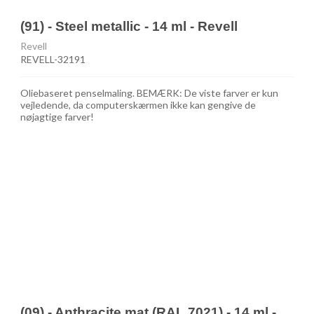
(91) - Steel metallic - 14 ml - Revell
Revell
REVELL-32191
Oliebaseret penselmaling. BEMÆRK: De viste farver er kun
vejledende, da computerskærmen ikke kan gengive de
nøjagtige farver!
(09) - Anthracite mat (RAL 7021) - 14 ml -