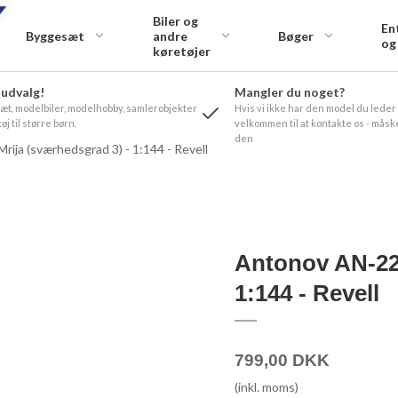
Biler og
En
Byggesæt
andre
Bøger
og
køretøjer
 udvalg!
Mangler du noget?
t, modelbiler, modelhobby, samlerobjekter
Hvis vi ikke har den model du leder
øj til større børn.
velkommen til at kontakte os - måske
den
ija (sværhedsgrad 3) - 1:144 - Revell
Antonov AN-225
1:144 - Revell
799,00 DKK
(inkl. moms)