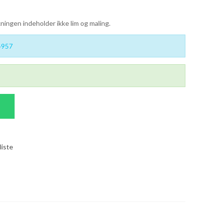
ningen indeholder ikke lim og maling.
4957
liste