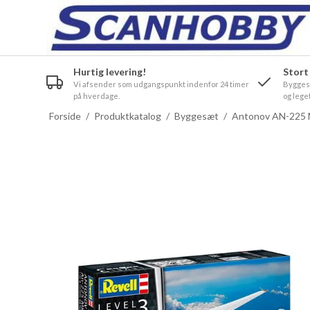
Hurtig levering!
Stort
Vi afsender som udgangspunkt indenfor 24 timer
Byggesæ
på hverdage.
og leget
Forside
/
Produktkatalog
/
Byggesæt
/
Antonov AN-225 Mr