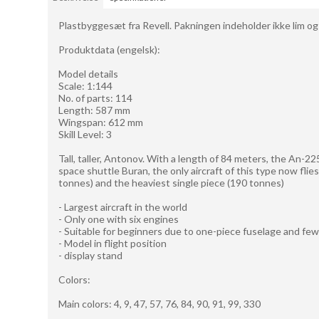
Plastbyggesæt fra Revell. Pakningen indeholder ikke lim og
Produktdata (engelsk):
Model details
Scale: 1:144
No. of parts: 114
Length: 587 mm
Wingspan: 612 mm
Skill Level: 3
Tall, taller, Antonov. With a length of 84 meters, the An-225
space shuttle Buran, the only aircraft of this type now flie
tonnes) and the heaviest single piece (190 tonnes)
- Largest aircraft in the world
- Only one with six engines
- Suitable for beginners due to one-piece fuselage and few
- Model in flight position
- display stand
Colors:
Main colors: 4, 9, 47, 57, 76, 84, 90, 91, 99, 330