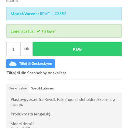
maling.
Model/Varenr.:
REVELL-03852
Lagerstatus:
På lager
Stk
KØB
Tilføj til Ønskeskyen
Tilføj til din Scanhobby ønskeliste
Beskrivelse
Specifikationer
Plastbyggesæt fra Revell. Pakningen indeholder ikke lim og
maling.
Produktdata (engelsk):
Model details