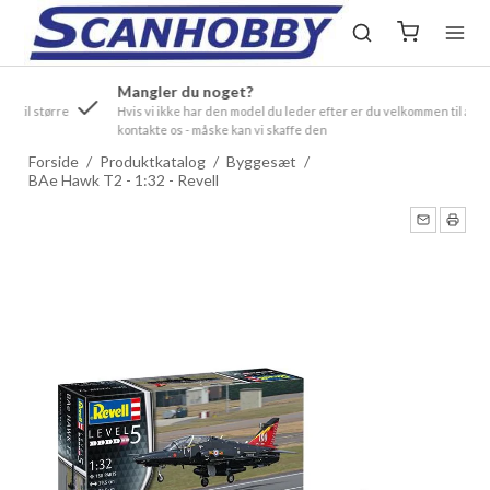
Mangler du noget?
ørre
Hvis vi ikke har den model du leder efter er du velkommen til at
kontakte os - måske kan vi skaffe den
Forside
/
Produktkatalog
/
Byggesæt
/
BAe Hawk T2 - 1:32 - Revell