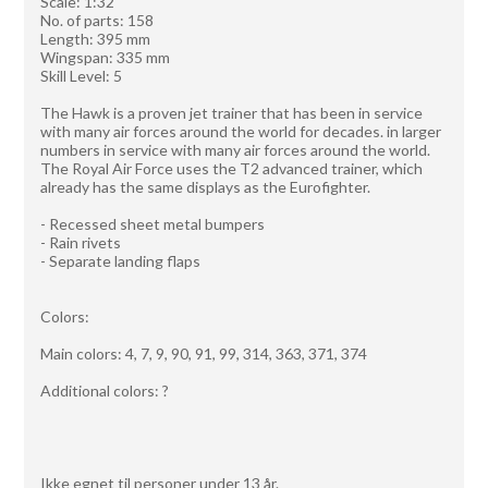
Scale: 1:32
No. of parts: 158
Length: 395 mm
Wingspan: 335 mm
Skill Level: 5
The Hawk is a proven jet trainer that has been in service
with many air forces around the world for decades. in larger
numbers in service with many air forces around the world.
The Royal Air Force uses the T2 advanced trainer, which
already has the same displays as the Eurofighter.
- Recessed sheet metal bumpers
- Rain rivets
- Separate landing flaps
Colors:
Main colors: 4, 7, 9, 90, 91, 99, 314, 363, 371, 374
Additional colors: ?
Ikke egnet til personer under 13 år.