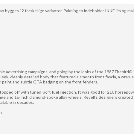
n bygges i 2 forskellige varianter. Pakningen indeholder IKKE lim og mal
 advertising campaigns, and going by the looks of the 1987 Firebird® G
a sleek, cleanly detailed body that featured a smooth front fascia, a wrap
r paint and subtle GTA badging on the front fenders.
 topped off with tuned-port fuel injection. It was good for 210 horsepow
e and 16-inch diamond-spoke alloy wheels. Revell’s designers created th
ailable in decades.
on