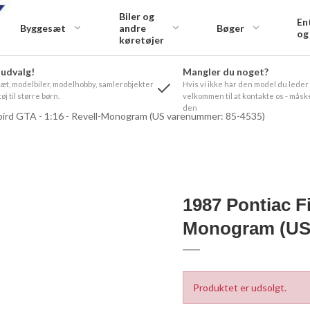
Biler og
En
Byggesæt
andre
Bøger
og
køretøjer
 udvalg!
Mangler du noget?
t, modelbiler, modelhobby, samlerobjekter
Hvis vi ikke har den model du leder
øj til større børn.
velkommen til at kontakte os - måske
den
bird GTA - 1:16 - Revell-Monogram (US varenummer: 85-4535)
1987 Pontiac Fi
Monogram (US 
Produktet er udsolgt.