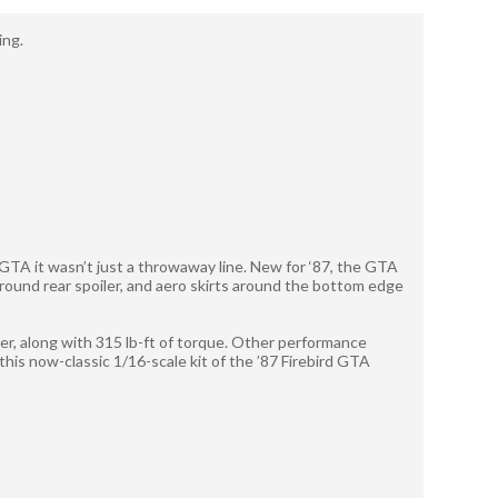
ing.
TA it wasn’t just a throwaway line. New for ‘87, the GTA
-around rear spoiler, and aero skirts around the bottom edge
er, along with 315 lb-ft of torque. Other performance
is now-classic 1/16-scale kit of the ’87 Firebird GTA