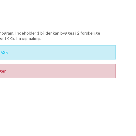
gram. Indeholder 1 bil der kan bygges i 2 forskellige
er IKKE lim og maling.
4535
ager