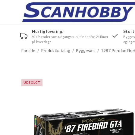
Hurtig levering!
Stort
Vi afsender som udgangspunkt indenfor 24 timer
Byggesæ
på hverdage.
og leget
Forside
/
Produktkatalog
/
Byggesæt
/
1987 Pontiac Fire
UDSOLGT