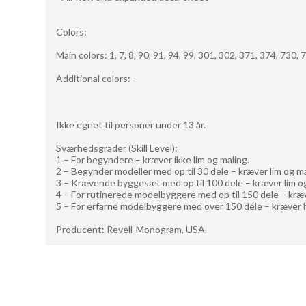
Colors:
Main colors: 1, 7, 8, 90, 91, 94, 99, 301, 302, 371, 374, 730, 
Additional colors: -
Ikke egnet til personer under 13 år.
Sværhedsgrader (Skill Level):
1 – For begyndere – kræver ikke lim og maling.
2 – Begynder modeller med op til 30 dele – kræver lim og ma
3 – Krævende byggesæt med op til 100 dele – kræver lim og
4 – For rutinerede modelbyggere med op til 150 dele – kræv
5 – For erfarne modelbyggere med over 150 dele – kræver h
Producent: Revell-Monogram, USA.