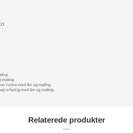
731
ling.
 maling.
er rutine med lim og maling.
øj erfaring med lim og maling.
Relaterede produkter