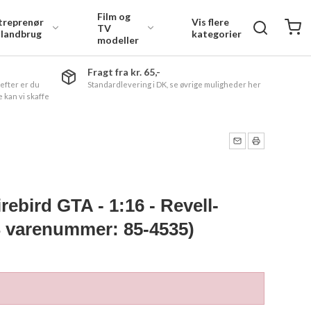
Film og
treprenør
Vis flere
TV
 landbrug
kategorier
modeller
Fragt fra kr. 65,-
 efter er du
Standardlevering i DK, se øvrige muligheder her
 kan vi skaffe
rebird GTA - 1:16 - Revell-
varenummer: 85-4535)