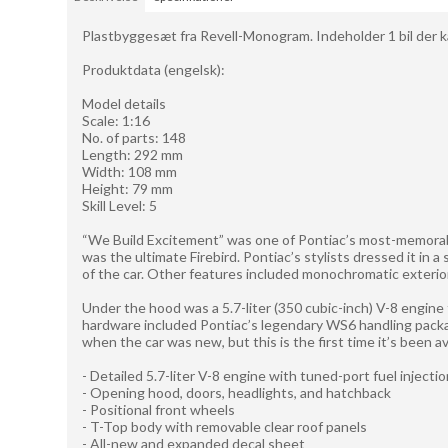
Plastbyggesæt fra Revell-Monogram. Indeholder 1 bil der ka
Produktdata (engelsk):
Model details
Scale: 1:16
No. of parts: 148
Length: 292 mm
Width: 108 mm
Height: 79 mm
Skill Level: 5
“We Build Excitement” was one of Pontiac’s most-memorable
was the ultimate Firebird. Pontiac’s stylists dressed it in 
of the car. Other features included monochromatic exterio
Under the hood was a 5.7-liter (350 cubic-inch) V-8 engine
hardware included Pontiac’s legendary WS6 handling packag
when the car was new, but this is the first time it’s been av
- Detailed 5.7-liter V-8 engine with tuned-port fuel injecti
- Opening hood, doors, headlights, and hatchback
- Positional front wheels
- T-Top body with removable clear roof panels
- All-new and expanded decal sheet