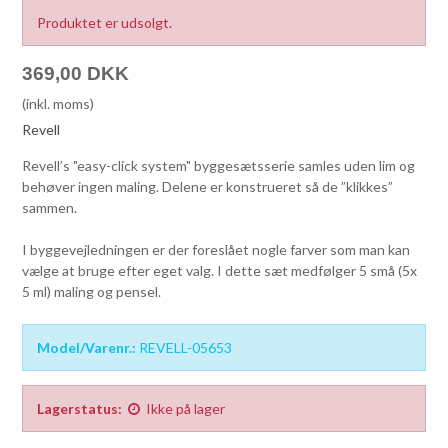
Produktet er udsolgt.
369,00 DKK
(inkl. moms)
Revell
Revell’s "easy-click system" byggesætsserie samles uden lim og
behøver ingen maling. Delene er konstrueret så de ”klikkes”
sammen.
I byggevejledningen er der foreslået nogle farver som man kan
vælge at bruge efter eget valg. I dette sæt medfølger 5 små (5x
5 ml) maling og pensel.
Model/Varenr.:
REVELL-05653
Lagerstatus:
Ikke på lager