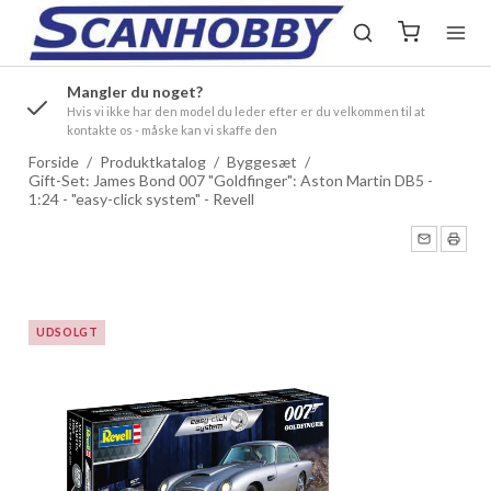
Mangler du noget?
ørre
Hvis vi ikke har den model du leder efter er du velkommen til at
kontakte os - måske kan vi skaffe den
Forside
/
Produktkatalog
/
Byggesæt
/
Gift-Set: James Bond 007 "Goldfinger": Aston Martin DB5 -
1:24 - "easy-click system" - Revell
UDSOLGT