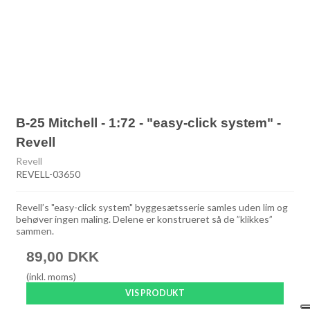
B-25 Mitchell - 1:72 - "easy-click system" -
Revell
Revell
REVELL-03650
Revell’s "easy-click system" byggesætsserie samles uden lim og
behøver ingen maling. Delene er konstrueret så de ”klikkes”
sammen.
89,00 DKK
(inkl. moms)
VIS PRODUKT