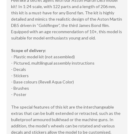
Feel like a secret agent with our Aston Martin DB5 model
kit! In 1:24 scale, with 122 parts and a length of 206 mm,
this kit is a must-have for any Bond fan. The kit is highly
detailed and mimics the realistic design of the Aston Martin
DB5 driven in “Goldfinger”, the third James Bond film.
Equipped with an age recommendation of 10+, this model is
suitable for model enthusiasts young and old.
Scope of delivery:
- Plastic model kit (not assembled)
- Pictured, multilingual assembly instructions
- Decals
- Stickers
- Base colours (Revell Aqua Color)
- Brushes
- Poster
The special features of this kit are the interchangeable
extras that can be built extended or retracted, such as the
bulletproof armoured bulkhead or the machine guns. In
addition, the model's wheels can be rotated and various
decals and stickers allow the model to be customised.