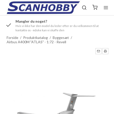
Mangler du noget?
ørre
Hvis vi ikke har den model du leder efter er du velkommen til at
kontakte os - måske kan vi skaffe den
Forside
/
Produktkatalog
/
Byggesæt
/
Airbus A400M "ATLAS" - 1:72 - Revell