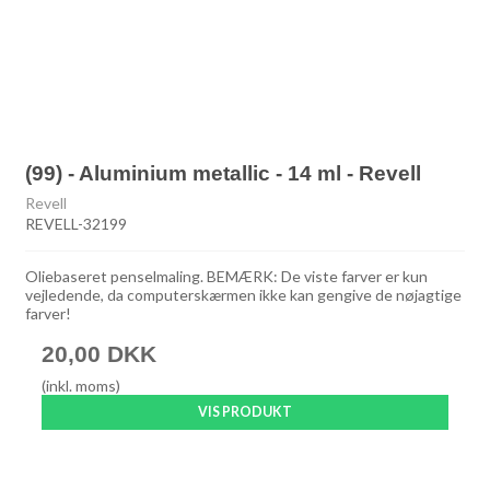
(99) - Aluminium metallic - 14 ml - Revell
Revell
REVELL-32199
Oliebaseret penselmaling. BEMÆRK: De viste farver er kun
vejledende, da computerskærmen ikke kan gengive de nøjagtige
farver!
20,00 DKK
(inkl. moms)
VIS PRODUKT