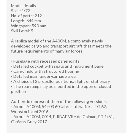
Model details
Scale 1:72
No. of parts: 212
Length: 644 mm
Wingspan: 590 mm
Skill Level: 5
A replica model of the A400M, a completely newly
developed cargo and transport aircraft that meets the
future requirements of many air forces.
- Fuselage with recessed panel joints
- Detailed cockpit with seats and instrument panel
- Cargo hold with structured flooring
- Detailed main under-carriage area
- A choice of 2 propeller positions: flight or stationary
- The rear ramp may be mounted in the open or closed
position
Authentic representation of the following versions:
- Airbus A400M, 54+03 60 Jahre Luftwaffe , LTG 62,
Wunstorf, Juni 2016
- Airbus A400M, 0014, F-RBAF Ville de Colmar , ET 1/61,
Olréans-Bricy 2017