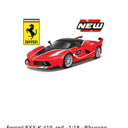
Ferrari FXX-K #10, red - 1:18 - Bburago