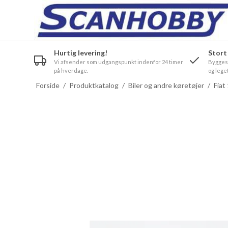
Hurtig levering!
Stort
Vi afsender som udgangspunkt indenfor 24 timer
Byggesæ
på hverdage.
og leget
Forside
/
Produktkatalog
/
Biler og andre køretøjer
/
Fiat