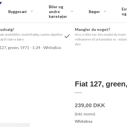
Biler og
En
Byggesæt
andre
Bøger
og
køretøjer
 udvalg!
Mangler du noget?
t, modelbiler, modelhobby, samlerobjekter
Hvis vi ikke har den model du leder
øj til større børn.
velkommen til at kontakte os - måske
den
 127, green, 1971 - 1:24 - WhiteBox
Fiat 127, green
239,00 DKK
(inkl. moms)
Whitebox