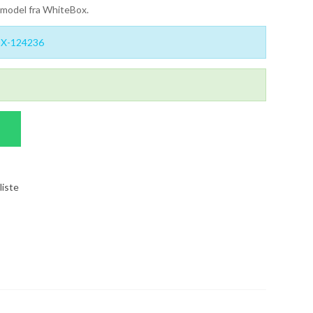
 model fra WhiteBox.
X-124236
liste