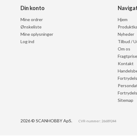
Din konto
Naviga
Mine ordrer
Hjem
Ønskeliste
Produktka
Mine oplysninger
Nyheder
Log ind
Tilbud / U
Om os
Fragtprise
Kontakt
Handelsbe
Fortrydel
Persondat
Fortrydel
Sitemap
2026 © SCANHOBBY ApS.
CVR-nummer: 26689244