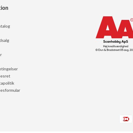
tion
talog
dsalg
r
tingelser
sesret
apolitik
sesformular