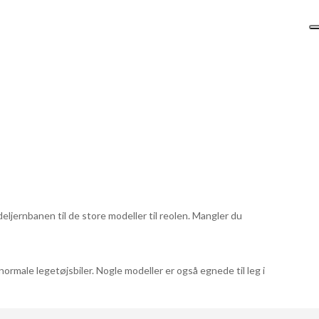
odeljernbanen til de store modeller til reolen. Mangler du
normale legetøjsbiler. Nogle modeller er også egnede til leg i