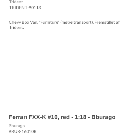
Trident
TRIDENT-90113
Chevy Box Van, "Furniture" (møbeltransport). Fremstillet af
Trident.
Ferrari FXX-K #10, red - 1:18 - Bburago
Bburago
BBUR-16010R