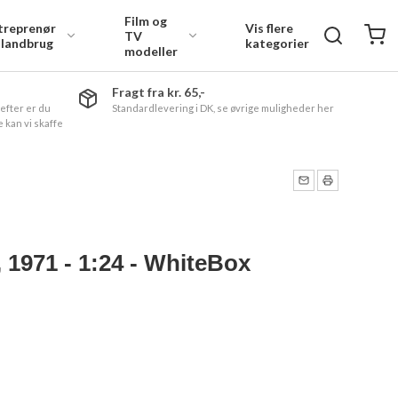
Film og
treprenør
Vis flere
TV
 landbrug
kategorier
modeller
Fragt fra kr. 65,-
 efter er du
Standardlevering i DK, se øvrige muligheder her
 kan vi skaffe
, 1971 - 1:24 - WhiteBox