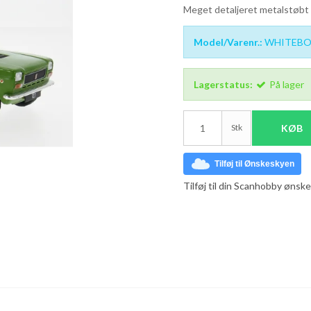
Meget detaljeret metalstøbt
Model/Varenr.:
WHITEBO
Lagerstatus:
På lager
Stk
KØB
Tilføj til Ønskeskyen
Tilføj til din Scanhobby ønske