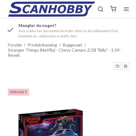
Mangler du noget?
ørre
Hvis vi ikke har den model du leder efter er du velkommen til at
kontakte os - måske kan vi skaffe den
Forside
/
Produktkatalog
/
Byggesæt
/
Stranger Things (Netflix) - Chevy Camaro Z/28 "Billy" - 1:24 -
Revell
UDSOLGT